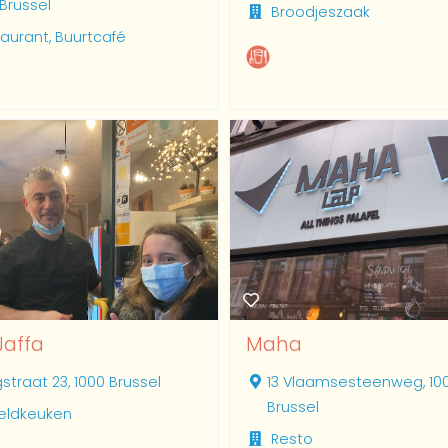
 Brussel
Broodjeszaak
aurant, Buurtcafé
 Jaffa
Maha
straat 23, 1000 Brussel
13 Vlaamsesteenweg, 10
Brussel
eldkeuken
Resto