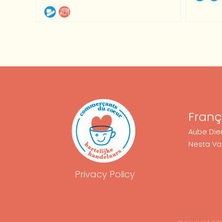
Franç
Aube Dier
Nesta Va
Privacy Policy