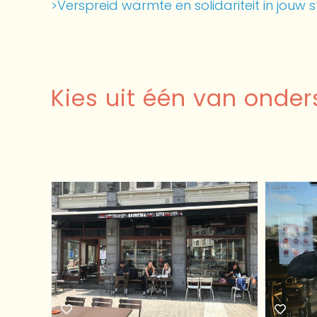
>Verspreid warmte en solidariteit in jouw 
Kies uit één van onder