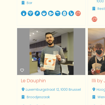
1000
Bar
Rest
Le Dauphin
llli by
Luxemburgstraat 12, 1000 Brussel
Hoog
Broodjeszaak
Wer