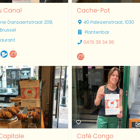
u Canal
Cache-Pot
ine Dansaertstraat 208,
40 Paleizenstraat, 1030
 Brussel
Plantenbar
taurant
0475 39 34 95
Capitale
Café Congo