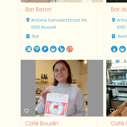
Bar Beton
Bar d
Antoine Dansaertstraat 114,
Anto
1000 Brussel
1000
Bar
Res
Café Boudin
Café 