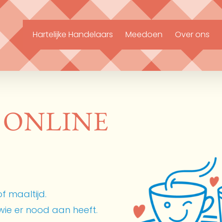
Hartelijke Handelaars
Meedoen
Over ons
 ONLINE
f maaltijd.
ie er nood aan heeft.