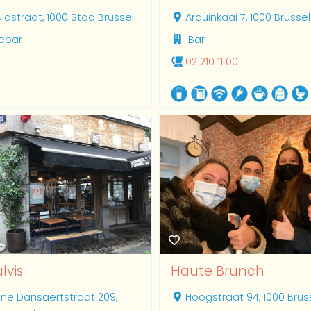
uidstraat, 1000 Stad Brussel
Arduinkaai 7, 1000 Brussel
iebar
Bar
02 210 11 00
lvis
Haute Brunch
ine Dansaertstraat 209,
Hoogstraat 94, 1000 Brus