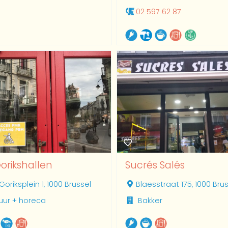
02 597 62 87
orikshallen
Sucrés Salés
Goriksplein 1, 1000 Brussel
Blaesstraat 175, 1000 Bru
uur + horeca
Bakker