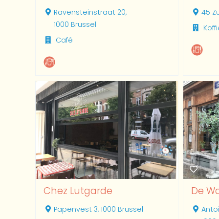
Ravensteinstraat 20,
45 Z
1000 Brussel
Koff
Café
Chez Lutgarde
De Wa
Papenvest 3, 1000 Brussel
Anto