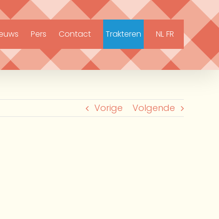
ieuws
Pers
Contact
Trakteren
NL
FR
Vorige
Volgende