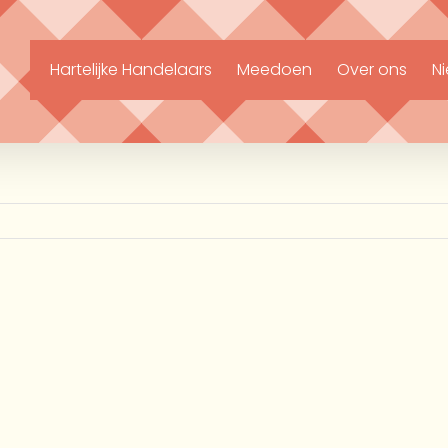
Hartelijke Handelaars
Meedoen
Over ons
N