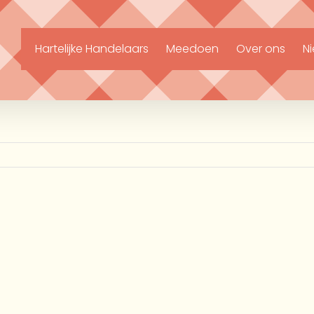
Hartelijke Handelaars
Meedoen
Over ons
N