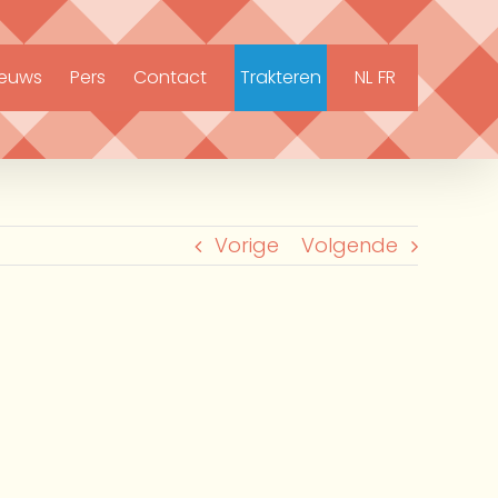
ieuws
Pers
Contact
Trakteren
NL
FR
Vorige
Volgende